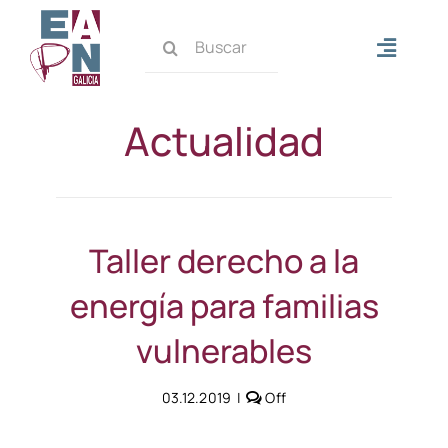
Saltar
Buscar:
al
Alterna
contenido
navega
Inicio
Actualidad
Quiénes somos
Qué hacemos
Taller derecho a la
energía para familias
Actualidad
vulnerables
Contacto
Comments
03.12.2019
|
Off
off
on