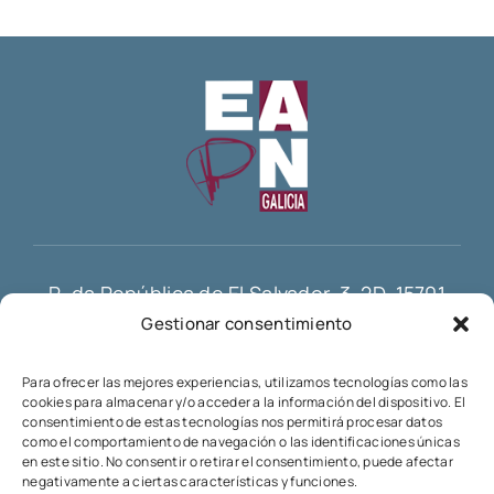
R. da República de El Salvador, 3, 2D, 15701
Gestionar consentimiento
Santiago de Compostela
info@eapn-galicia.com
Para ofrecer las mejores experiencias, utilizamos tecnologías como las
cookies para almacenar y/o acceder a la información del dispositivo. El
consentimiento de estas tecnologías nos permitirá procesar datos
como el comportamiento de navegación o las identificaciones únicas
en este sitio. No consentir o retirar el consentimiento, puede afectar
negativamente a ciertas características y funciones.