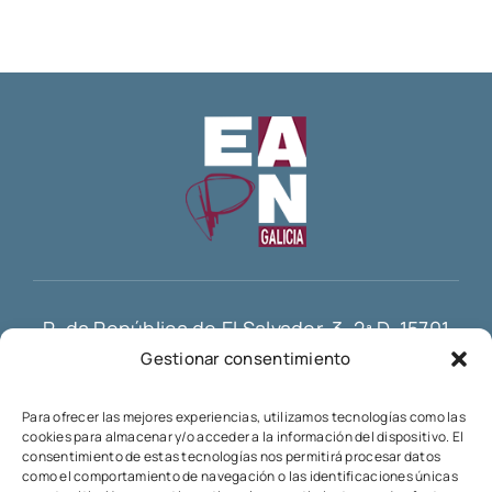
R. da República de El Salvador, 3, 2ª D, 15701
Gestionar consentimiento
Santiago de Compostela
info@eapn-galicia.com
Para ofrecer las mejores experiencias, utilizamos tecnologías como las
cookies para almacenar y/o acceder a la información del dispositivo. El
consentimiento de estas tecnologías nos permitirá procesar datos
como el comportamiento de navegación o las identificaciones únicas