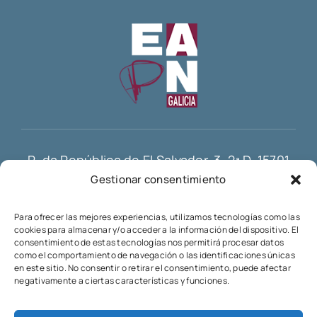
R. da República de El Salvador, 3, 2ª D, 15701
Gestionar consentimiento
Santiago de Compostela
info@eapn-galicia.com
Para ofrecer las mejores experiencias, utilizamos tecnologías como las
cookies para almacenar y/o acceder a la información del dispositivo. El
consentimiento de estas tecnologías nos permitirá procesar datos
como el comportamiento de navegación o las identificaciones únicas
en este sitio. No consentir o retirar el consentimiento, puede afectar
negativamente a ciertas características y funciones.
Esta web está financiada por la Unión Europea – Next
Generation EU