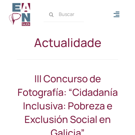
Skip
Search
to
Toggle
for:
content
Naviga
Inicio
Actualidade
Quen somos
Que facemos
III Concurso de
Fotografía: “Cidadanía
Actualidade
Inclusiva: Pobreza e
Contacto
Exclusión Social en
Galicia”