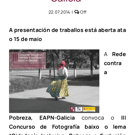
Comments
22.07.2014
|
Off
off
on
III
A presentación de traballos está aberta ata
Concurso
o 15 de maio
de
Fotografía:
“Cidadanía
A
Rede
Inclusiva:
contra
Pobreza
e
a
Exclusión
Social
en
Galicia”
Pobreza, EAPN-Galicia
convoca o
III
Concurso de Fotografía baixo o lema