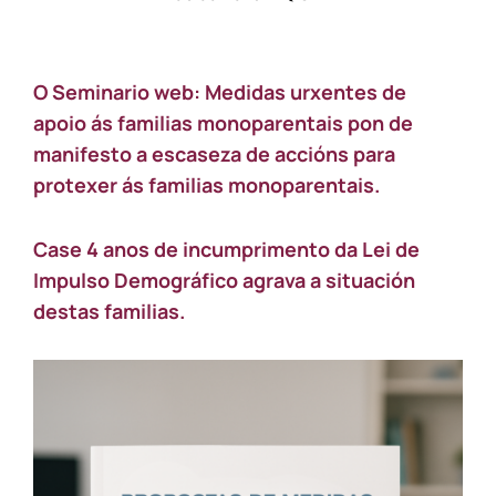
off
on
Urxe
dar
O Seminario web: Medidas urxentes de
resposta
as
apoio ás familias monoparentais pon de
máis
manifesto a escaseza de accións para
de
35.000
protexer ás familias monoparentais.
familias
monoparentais
galegas
Case 4 anos de incumprimento da Lei de
en
Impulso Demográfico agrava a situación
pobreza
destas familias.