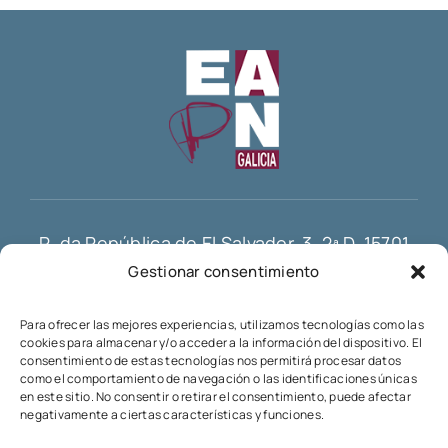
R. da República de El Salvador, 3, 2ª D, 15701
Gestionar consentimiento
Santiago de Compostela
info@eapn-galicia.com
Para ofrecer las mejores experiencias, utilizamos tecnologías como las
cookies para almacenar y/o acceder a la información del dispositivo. El
consentimiento de estas tecnologías nos permitirá procesar datos
como el comportamiento de navegación o las identificaciones únicas
en este sitio. No consentir o retirar el consentimiento, puede afectar
negativamente a ciertas características y funciones.
Esta web está financiada por la Unión Europea – Next