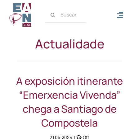
Skip
Search
to
Toggle
for:
content
Naviga
Inicio
Actualidade
Quen somos
Que facemos
A exposición itinerante
“Emerxencia Vivenda”
Actualidade
chega a Santiago de
Contacto
Compostela
Comments
21.05.2024
|
Off