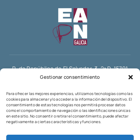
R. da República de El Salvador, 3, 2ª D, 15701
Gestionar consentimiento
Santiago de Compostela
info@eapn-galicia.com
Para ofrecer las mejores experiencias, utilizamos tecnologías como las
cookies para almacenar y/o acceder a la información del dispositivo. El
consentimiento de estas tecnologías nos permitirá procesar datos
como el comportamiento de navegación o las identificaciones únicas
en este sitio. No consentir o retirar el consentimiento, puede afectar
negativamente a ciertas características y funciones.
Esta web está financiada por la Unión Europea – Next
Generation EU