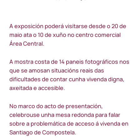
off
on
A
exposición
A exposición poderá visitarse desde o 20 de
itinerante
“Emerxencia
maio ata o 10 de xuño no centro comercial
Vivenda”
Área Central.
chega
a
Santiago
A mostra costa de 14 paneis fotográficos nos
de
Compostela
que se amosan situacións reais das
dificultades de contar cunha vivenda digna,
axeitada e accesible.
No marco do acto de presentación,
celebrouse unha mesa redonda para falar
sobre a problemática de acceso á vivenda en
Santiago de Compostela.