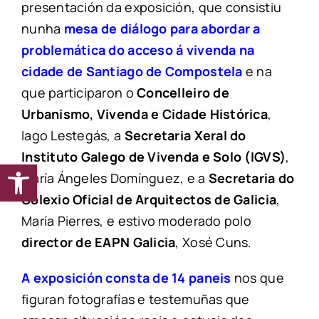
presentación da exposición, que consistiu
nunha
mesa de diálogo para abordar a
problemática do acceso á vivenda na
cidade de Santiago de Compostela
e na
que participaron o
Concelleiro de
Urbanismo, Vivenda e Cidade Histórica
,
Iago Lestegás, a
Secretaria Xeral do
Instituto Galego de Vivenda e Solo (IGVS)
,
Abrir barra de ferramentas
María Ángeles Domínguez, e a
Secretaria do
Colexio Oficial de Arquitectos de Galicia
,
María Pierres, e estivo moderado polo
director de EAPN Galicia
, Xosé Cuns.
A exposición consta de 14 paneis
nos que
figuran fotografías e testemuñas que